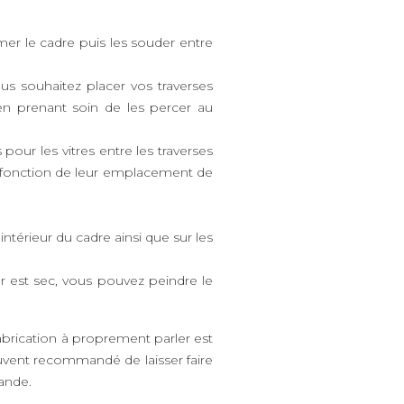
mer le cadre puis les souder entre
us souhaitez placer vos traverses
is en prenant soin de les percer au
pour les vitres entre les traverses
 en fonction de leur emplacement de
intérieur du cadre ainsi que sur les
nier est sec, vous pouvez peindre le
abrication à proprement parler est
souvent recommandé de laisser faire
ande.