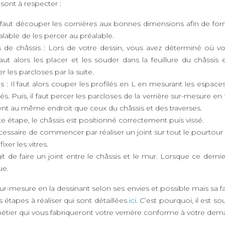
sont à respecter :
Il faut découper les cornières aux bonnes dimensions afin de for
alable de les percer au préalable.
 de châssis : Lors de votre dessin, vous avez déterminé où vo
l faut alors les placer et les souder dans la feuillure du châss
r les parcloses par la suite.
 : Il faut alors couper les profilés en L en mesurant les espaces 
filés. Puis, il faut percer les parcloses de la verrière sur-mesure
ient au même endroit que ceux du châssis et des traverses.
tte étape, le châssis est positionné correctement puis vissé.
écessaire de commencer par réaliser un joint sur tout le pourtour 
xer les vitres.
’agit de faire un joint entre le châssis et le mur. Lorsque ce der
ue.
r-mesure en la dessinant selon ses envies et possible mais sa f
 étapes à réaliser qui sont détaillées
ici
. C’est pourquoi, il est 
métier qui vous fabriqueront votre verrière conforme à votre dem