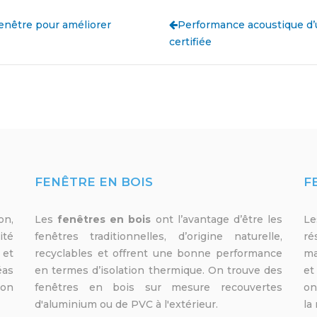
enêtre pour améliorer
Performance acoustique d’
certifiée
FENÊTRE EN BOIS
F
on,
Les
fenêtres en bois
ont l’avantage d’être les
L
ité
fenêtres traditionnelles, d’origine naturelle,
ré
 et
recyclables et offrent une bonne performance
ma
éas
en termes d’isolation thermique. On trouve des
et
ion
fenêtres en bois sur mesure recouvertes
on
d'aluminium ou de PVC à l'extérieur.
la