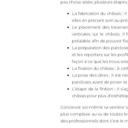
pas chose aisée, plusieurs étapes 
La fabrication du châssis : 
elles en prenant soin au pré
Le placement des traverses
verticales sur le châssis. I
préalable afin de pouvoir fixe
La préparation des parcloses
et les reporters sur les pro
façon à ce que les trous so
La fixation du châssis : À ce
La pose des vitres : Il est n
parcloses avant de poser et fi
L’étape de la finition : Il s
châssis pour plus d’esthétiq
Concevoir soi-même sa verrière su
plus complexe au vu de toutes les
des professionnels dont c’est le 