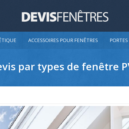
ÉTIQUE
ACCESSOIRES POUR FENÊTRES
PORTES 
vis par types de fenêtre 