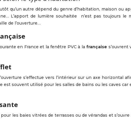
lutôt qu’un autre dépend du genre d’habitation, maison ou ap
isine… L’apport de lumière souhaitée n’est pas toujours l
aille de l’ouverture…
rançaise
courante en France et la fenêtre PVC à la
française
s’ouvrent v
flet
 l’ouverture s’effectue vers l’intérieur sur un axe horizontal af
e est souvent utilisé pour les salles de bains ou les caves ca
ssante
é pour les baies vitrées de terrasses ou de vérandas et s’ouv