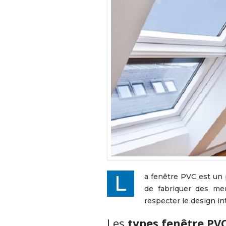
La fenêtre PVC est un produit qui s’adapte à tous les types d’intérieur car le matériau est très modulable et permet
de fabriquer des me
respecter le design in
Les
types fenêtre PV