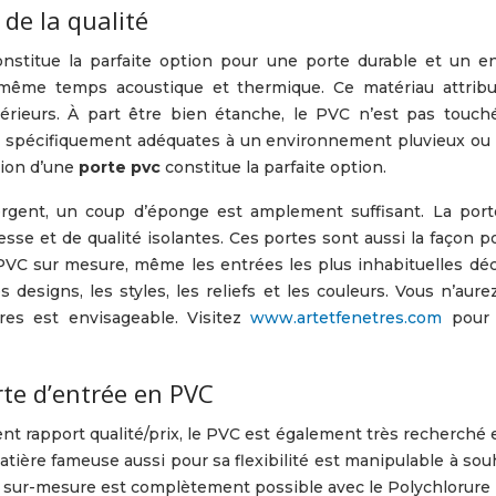
 de la qualité
nstitue la parfaite option pour une porte durable et un en
n même temps acoustique et thermique. Ce matériau attrib
rieurs. À part être bien étanche, le PVC n’est pas touch
nt spécifiquement adéquates à un environnement pluvieux ou 
tion d’une
porte pvc
constitue la parfaite option.
tergent, un coup d’éponge est amplement suffisant. La por
e et de qualité isolantes. Ces portes sont aussi la façon po
PVC sur mesure, même les entrées les plus inhabituelles dé
 designs, les styles, les reliefs et les couleurs. Vous n’aure
es est envisageable. Visitez
www.artetfenetres.com
pour 
rte d’entrée en PVC
nt rapport qualité/prix, le PVC est également très recherché 
atière fameuse aussi pour sa flexibilité est manipulable à souh
e sur-mesure est complètement possible avec le Polychlorure d