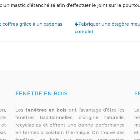
c un mastic d’étanchéité afin d’effectuer le joint sur le pourto
t coffres grâce à un cadenas
Fabriquer une étagère meu
complet
FENÊTRE EN BOIS
F
on,
Les
fenêtres en bois
ont l’avantage d’être les
L
ité
fenêtres traditionnelles, d’origine naturelle,
ré
 et
recyclables et offrent une bonne performance
ma
éas
en termes d’isolation thermique. On trouve des
et
ion
fenêtres en bois sur mesure recouvertes
on