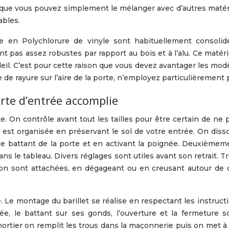
 que vous pouvez simplement le mélanger avec d’autres matér
ables.
ée en Polychlorure de vinyle sont habituellement consolidé
nt pas assez robustes par rapport au bois et à l’alu. Ce matéria
il. C’est pour cette raison que vous devez avantager les modèl
re de rayure sur l’aire de la porte, n’employez particulièrement
orte d’entrée accomplie
. On contrôle avant tout les tailles pour être certain de ne
ci est organisée en préservant le sol de votre entrée. On diss
 le battant de la porte et en activant la poignée. Deuxième
r dans le tableau. Divers réglages sont utiles avant son retrait.
tion sont attachées, en dégageant ou en creusant autour de
Le montage du barillet se réalise en respectant les instruct
ée, le battant sur ses gonds, l’ouverture et la fermeture 
 mortier on remplit les trous dans la maçonnerie puis on met