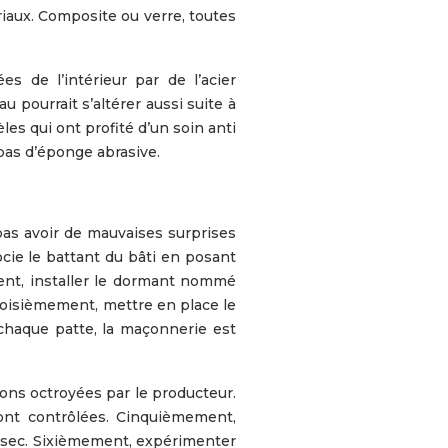
iaux. Composite ou verre, toutes
es de l’intérieur par de l’acier
u pourrait s’altérer aussi suite à
es qui ont profité d’un soin anti
 pas d’éponge abrasive.
 pas avoir de mauvaises surprises
ocie le battant du bâti en posant
ment, installer le dormant nommé
 Troisièmement, mettre en place le
 chaque patte, la maçonnerie est
ions octroyées par le producteur.
sont contrôlées. Cinquièmement,
 à sec. Sixièmement, expérimenter