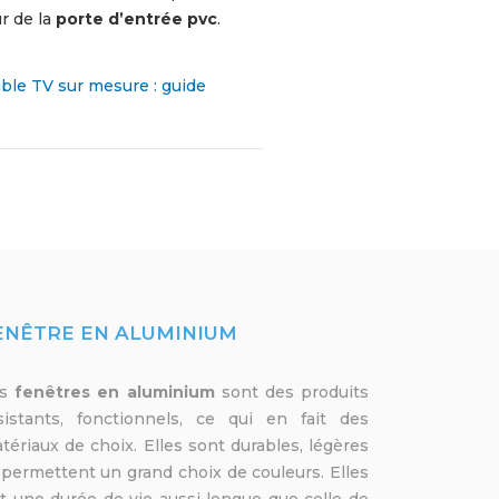
ur de la
porte d’entrée pvc
.
ble TV sur mesure : guide
ENÊTRE EN ALUMINIUM
es
fenêtres en aluminium
sont des produits
sistants, fonctionnels, ce qui en fait des
tériaux de choix. Elles sont durables, légères
 permettent un grand choix de couleurs. Elles
t une durée de vie aussi longue que celle de