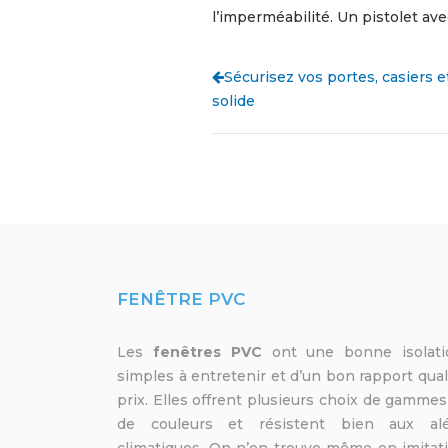
l’imperméabilité. Un pistolet ave
Sécurisez vos portes, casiers e
solide
FENÊTRE PVC
Les
fenêtres PVC
ont une bonne isolati
simples à entretenir et d’un bon rapport qual
prix. Elles offrent plusieurs choix de gammes
de couleurs et résistent bien aux al
climatiques. On n’en trouve même en imitat