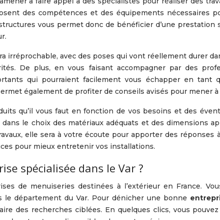
mener à faire appel à des spécialistes pour réaliser des trav
osent des compétences et des équipements nécessaires pou
es structures vous permet donc de bénéficier d’une prestation
r.
era irréprochable, avec des poses qui vont réellement durer da
urités. De plus, en vous faisant accompagner par des prof
ortants qui pourraient facilement vous échapper en tant 
ermet également de profiter de conseils avisés pour mener à 
oduits qu’il vous faut en fonction de vos besoins et des éven
si dans le choix des matériaux adéquats et des dimensions a
ravaux, elle sera à votre écoute pour apporter des réponses 
ces pour mieux entretenir vos installations.
ise spécialisée dans le Var ?
rises de menuiseries destinées à l’extérieur en France. V
s le département du Var. Pour dénicher une bonne
entrepr
aire des recherches ciblées. En quelques clics, vous pouvez