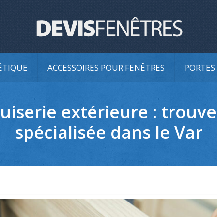
ÉTIQUE
ACCESSOIRES POUR FENÊTRES
PORTES 
iserie extérieure : trouve
spécialisée dans le Var