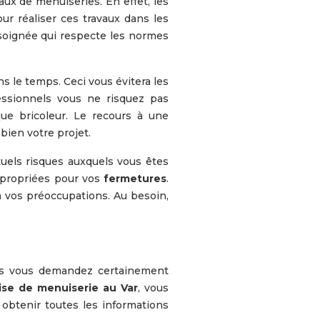
aux de menuiseries. En effet, les
r réaliser ces travaux dans les
 soignée qui respecte les normes
ns le temps. Ceci vous évitera les
essionnels vous ne risquez pas
que bricoleur. Le recours à une
bien votre projet.
tuels risques auxquels vous êtes
ppropriées pour vos
fermetures
.
à vos préoccupations. Au besoin,
ous vous demandez certainement
ise de menuiserie au Var
, vous
 obtenir toutes les informations