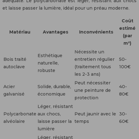
adéquate. Le polycarbonate est léger, résistant aux chocs
et laisse passer la lumière, idéal pour un préau moderne.
Coût
estimé
Matériau
Avantages
Inconvénients
(par
m²)
Nécessite un
Esthétique
Bois traité
entretien régulier
50-
naturelle,
autoclave
(traitement tous
100€
robuste
les 2-3 ans)
Peut nécessiter
Acier
Solide, durable,
40-
une peinture de
galvanisé
économique
80€
protection
Léger, résistant
Polycarbonate
aux chocs,
Peut jaunir avec le
30-
alvéolaire
laisse passer la
temps
60€
lumière
Léger, résistant